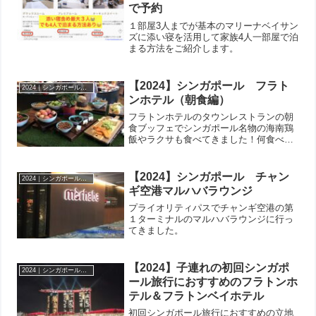
で予約
１部屋3人までが基本のマリーナベイサン
ズに添い寝を活用して家族4人一部屋で泊
まる方法をご紹介します。
【2024】シンガポール フラト
2024｜シンガポール マリーナベイサンズ＆フラトン
ンホテル（朝食編）
フラトンホテルのタウンレストランの朝
食ブッフェでシンガポール名物の海南鶏
飯やラクサも食べてきました！何食べて
も美味しかったです。
【2024】シンガポール チャン
2024｜シンガポール マリーナベイサンズ＆フラトン
ギ空港マルハバラウンジ
プライオリティパスでチャンギ空港の第
１ターミナルのマルハバラウンジに行っ
てきました。
【2024】子連れの初回シンガポ
2024｜シンガポール マリーナベイサンズ＆フラトン
ール旅行におすすめのフラトンホ
テル＆フラトンベイホテル
初回シンガポール旅行におすすめの立地