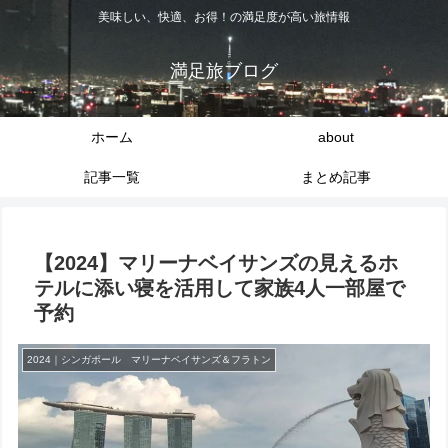
美味しい、快適、お得！の満足度が高い旅情報
満足旅ブログ
ホーム
about
記事一覧
まとめ記事
【2024】マリーナベイサンズの見えるホ
テルに添い寝を活用して家族4人一部屋で
予約
2024｜シンガポール マリーナベイサンズ＆フラトン